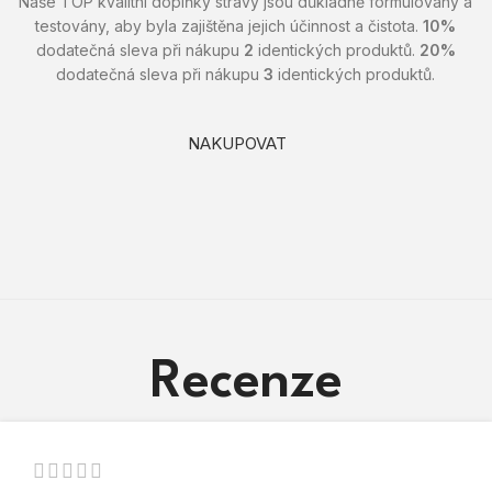
Naše TOP kvalitní doplňky stravy jsou důkladně formulovány a
testovány, aby byla zajištěna jejich účinnost a čistota.
10%
dodatečná sleva při nákupu
2
identických produktů.
20%
dodatečná sleva při nákupu
3
identických produktů.
NAKUPOVAT
Recenze