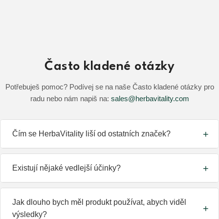
Často kladené otázky
Potřebuješ pomoc? Podívej se na naše Často kladené otázky pro
radu nebo nám napiš na:
sales@herbavitality.com
Čím se HerbaVitality liší od ostatních značek?
HerbaVitality se zaměřuje na speciálně vyvinuté receptury s
Existují nějaké vedlejší účinky?
vyšší koncentrací klíčových aktivních složek. Naše produkty
jsou všechny přírodní, veganské a vytvořené odborníky s
Jelikož jsou naše produkty rostlinného původu a přírodně
více než 20letými zkušenostmi.
Jak dlouho bych měl produkt používat, abych viděl
získávané, obvykle nemají žádné vedlejší účinky. Nicméně
výsledky?
osoby s alergiemi, těhotné, kojící nebo podstupující lékařskou