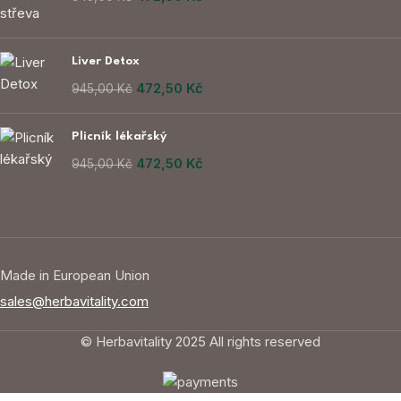
Liver Detox
472,50
Kč
945,00
Kč
Plicník lékařský
472,50
Kč
945,00
Kč
Made in European Union
sales@herbavitality.com
© Herbavitality 2025 All rights reserved