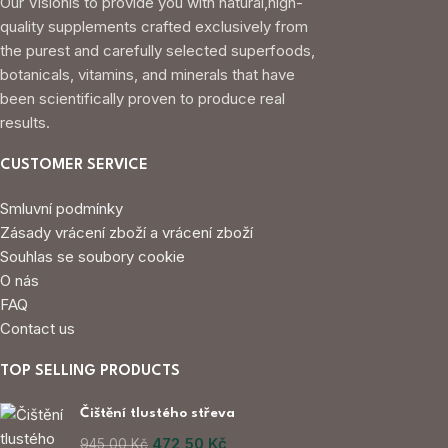
Our Visionis to provide you with natural,high-
quality supplements crafted exclusively from
the purest and carefully selected superfoods,
botanicals, vitamins, and minerals that have
been scientifically proven to produce real
results.
CUSTOMER SERVICE
Smluvní podmínky
Zásady vrácení zboží a vrácení zboží
Souhlas se soubory cookie
O nás
FAQ
Contact us
TOP SELLING PRODUCTS
Čištění tlustého střeva
472,50
Kč
945,00
Kč