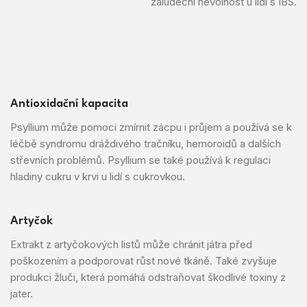
žaludeční nevolnost u lidí s IBS.
Antioxidační kapacita
Psyllium může pomoci zmírnit zácpu i průjem a používá se k
léčbě syndromu dráždivého tračníku, hemoroidů a dalších
střevních problémů. Psyllium se také používá k regulaci
hladiny cukru v krvi u lidí s cukrovkou.
Artyčok
Extrakt z artyčokových listů může chránit játra před
poškozením a podporovat růst nové tkáně. Také zvyšuje
produkci žluči, která pomáhá odstraňovat škodlivé toxiny z
jater.