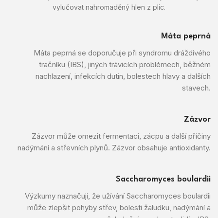
vylučovat nahromaděný hlen z plic.
Máta peprná
Máta peprná se doporučuje při syndromu dráždivého
tračníku (IBS), jiných trávicích problémech, běžném
nachlazení, infekcích dutin, bolestech hlavy a dalších
stavech.
Zázvor
Zázvor může omezit fermentaci, zácpu a další příčiny
nadýmání a střevních plynů. Zázvor obsahuje antioxidanty.
Saccharomyces boulardii
Výzkumy naznačují, že užívání Saccharomyces boulardii
může zlepšit pohyby střev, bolesti žaludku, nadýmání a